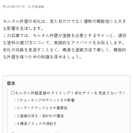
2024年1月17日
外壁塗装
モルタル外壁の劣化は、見た目だけでなく建物の機能性にも大き
な影響を及ぼします。
この記事では、モルタル外壁が塗装を必要とするサインと、適切
な塗料の選び方について、実践的なアドバイスをお伝えします。
劣化の兆候を見逃すことなく、最適な塗装方法で美しく、機能的
な外壁を保つための知識を深めましょう。
目次
□モルタル外壁塗装のタイミング！劣化サインを見逃さないで！
1:チョーキングのサインとその影響
2:ヘアークラックとその重要性
3:塗装の浮き・剥がれの警告
4:構造クラックの深刻さ