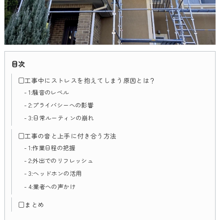
目次
□工事中にストレスを抱えてしまう原因とは？
1:騒音のレベル
2:プライバシーへの影響
3:日常ルーティンの崩れ
□工事の音と上手に付き合う方法
1:作業日程の把握
2:外出でのリフレッシュ
3:ヘッドホンの活用
4:業者への声かけ
□まとめ